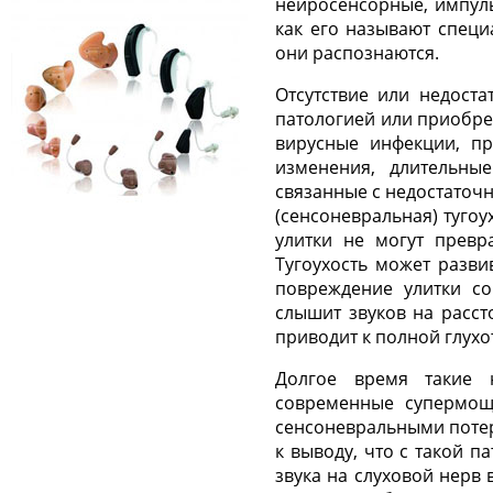
нейросенсорные, импуль
как его называют специ
они распознаются.
Отсутствие или недост
патологией или приобре
вирусные инфекции, пр
изменения, длительны
связанные с недостаточ
(сенсоневральная) тугоу
улитки не могут превр
Тугоухость может разви
повреждение улитки со
слышит звуков на расст
приводит к полной глухо
Долгое время такие 
современные супермощ
сенсоневральными потер
к выводу, что с такой 
звука на слуховой нерв 